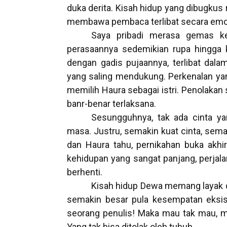
duka derita. Kisah hidup yang dibugku
membawa pembaca terlibat secara emo
Saya pribadi merasa gemas k
perasaannya sedemikian rupa hingga 
dengan gadis pujaannya, terlibat dala
yang saling mendukung. Perkenalan ya
memilih Haura sebagai istri. Penolakan
banr-benar terlaksana.
Sesungguhnya, tak ada cinta ya
masa. Justru, semakin kuat cinta, sema
dan Haura tahu, pernikahan buka akhir
kehidupan yang sangat panjang, perjal
berhenti.
Kisah hidup Dewa memang layak 
semakin besar pula kesempatan eksis d
seorang penulis! Maka mau tak mau, mem
Yang tak bisa ditolak oleh tubuh.