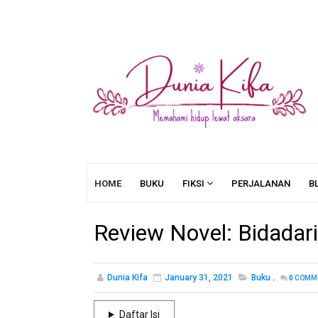
HOME
BUKU
FIKSI
PERJALANAN
B
Review Novel: Bidadar
Dunia Kifa
January 31, 2021
Buku
,
0
COMM
Daftar Isi