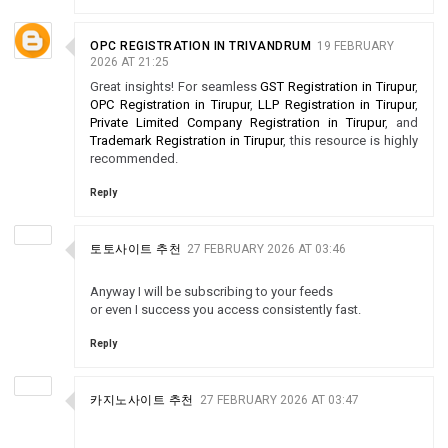
OPC REGISTRATION IN TRIVANDRUM
19 FEBRUARY
2026 AT 21:25
Great insights! For seamless
GST Registration in Tirupur
,
OPC Registration in Tirupur
,
LLP Registration in Tirupur
,
Private Limited Company Registration in Tirupur
, and
Trademark Registration in Tirupur
, this resource is highly
recommended.
Reply
토토사이트 추천
27 FEBRUARY 2026 AT 03:46
Anyway I will be subscribing to your feeds
or even I success you access consistently fast.
Reply
카지노사이트 추천
27 FEBRUARY 2026 AT 03:47