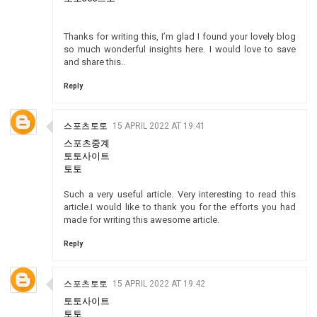
Thanks for writing this, I’m glad I found your lovely blog
so much wonderful insights here. I would love to save
and share this..
Reply
스포츠토토
15 APRIL 2022 AT 19:41
스포츠중계
토토사이트
토토
Such a very useful article. Very interesting to read this
article.I would like to thank you for the efforts you had
made for writing this awesome article.
Reply
스포츠토토
15 APRIL 2022 AT 19:42
토토사이트
토토