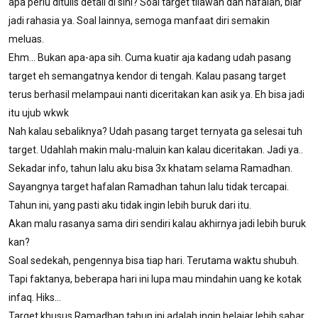
apa perlu ditulis detail di sini? Soal target tilawah dan hafalan, biar
jadi rahasia ya. Soal lainnya, semoga manfaat diri semakin
meluas.
Ehm... Bukan apa-apa sih. Cuma kuatir aja kadang udah pasang
target eh semangatnya kendor di tengah. Kalau pasang target
terus berhasil melampaui nanti diceritakan kan asik ya. Eh bisa jadi
itu ujub wkwk
Nah kalau sebaliknya? Udah pasang target ternyata ga selesai tuh
target. Udahlah makin malu-maluin kan kalau diceritakan. Jadi ya..
Sekadar info, tahun lalu aku bisa 3x khatam selama Ramadhan.
Sayangnya target hafalan Ramadhan tahun lalu tidak tercapai.
Tahun ini, yang pasti aku tidak ingin lebih buruk dari itu.
Akan malu rasanya sama diri sendiri kalau akhirnya jadi lebih buruk
kan?
Soal sedekah, pengennya bisa tiap hari. Terutama waktu shubuh.
Tapi faktanya, beberapa hari ini lupa mau mindahin uang ke kotak
infaq. Hiks...
Target khusus Ramadhan tahun ini adalah ingin belajar lebih sabar.