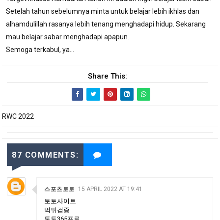
Setelah tahun sebelumnya minta untuk belajar lebih ikhlas dan
alhamdulillah rasanya lebih tenang menghadapi hidup. Sekarang
mau belajar sabar menghadapi apapun.
Semoga terkabul, ya...
Share This:
RWC 2022
87 COMMENTS:
스포츠토토
15 APRIL 2022 AT 19:41
토토사이트
먹튀검증
토토365프로