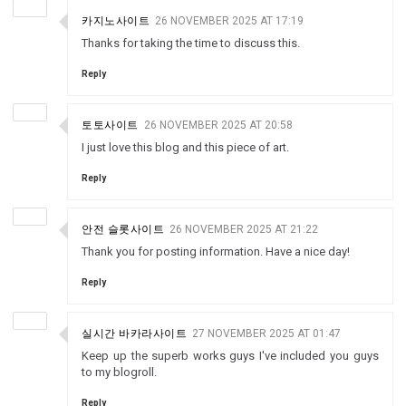
카지노사이트
26 NOVEMBER 2025 AT 17:19
Thanks for taking the time to discuss this.
Reply
토토사이트
26 NOVEMBER 2025 AT 20:58
I just love this blog and this piece of art.
Reply
안전 슬롯사이트
26 NOVEMBER 2025 AT 21:22
Thank you for posting information. Have a nice day!
Reply
실시간 바카라사이트
27 NOVEMBER 2025 AT 01:47
Keep up the superb works guys I've included you guys
to my blogroll.
Reply