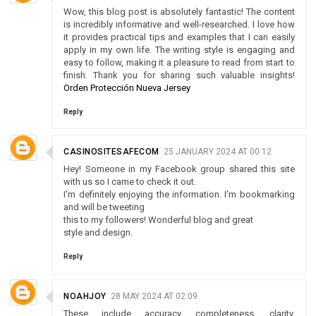
Wow, this blog post is absolutely fantastic! The content
is incredibly informative and well-researched. I love how
it provides practical tips and examples that I can easily
apply in my own life. The writing style is engaging and
easy to follow, making it a pleasure to read from start to
finish. Thank you for sharing such valuable insights!
Orden Protección Nueva Jersey
Reply
CASINOSITESAFECOM
25 JANUARY 2024 AT 00:12
Hey! Someone in my Facebook group shared this site
with us so I came to check it out.
I'm definitely enjoying the information. I'm bookmarking
and will be tweeting
this to my followers! Wonderful blog and great
style and design.
Reply
NOAHJOY
28 MAY 2024 AT 02:09
These include accuracy, completeness, clarity,