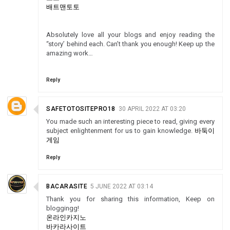
배트맨토토
Absolutely love all your blogs and enjoy reading the
“story’ behind each. Can’t thank you enough! Keep up the
amazing work…
Reply
SAFETOTOSITEPRO18
30 APRIL 2022 AT 03:20
You made such an interesting piece to read, giving every
subject enlightenment for us to gain knowledge.
바둑이
게임
Reply
BACARASITE
5 JUNE 2022 AT 03:14
Thank you for sharing this information, Keep on
bloggingg!
온라인카지노
바카라사이트