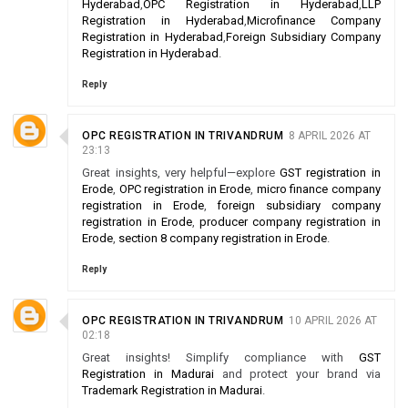
Hyderabad
,
OPC Registration in Hyderabad
,
LLP
Registration in Hyderabad
,
Microfinance Company
Registration in Hyderabad
,
Foreign Subsidiary Company
Registration in Hyderabad
.
Reply
OPC REGISTRATION IN TRIVANDRUM
8 APRIL 2026 AT
23:13
Great insights, very helpful—explore
GST registration in
Erode
,
OPC registration in Erode
,
micro finance company
registration in Erode
,
foreign subsidiary company
registration in Erode
,
producer company registration in
Erode
,
section 8 company registration in Erode
.
Reply
OPC REGISTRATION IN TRIVANDRUM
10 APRIL 2026 AT
02:18
Great insights! Simplify compliance with
GST
Registration in Madurai
and protect your brand via
Trademark Registration in Madurai
.