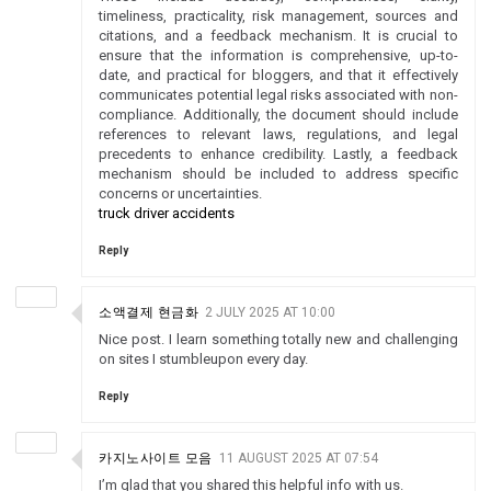
timeliness, practicality, risk management, sources and
citations, and a feedback mechanism. It is crucial to
ensure that the information is comprehensive, up-to-
date, and practical for bloggers, and that it effectively
communicates potential legal risks associated with non-
compliance. Additionally, the document should include
references to relevant laws, regulations, and legal
precedents to enhance credibility. Lastly, a feedback
mechanism should be included to address specific
concerns or uncertainties.
truck driver accidents
Reply
소액결제 현금화
2 JULY 2025 AT 10:00
Nice post. I learn something totally new and challenging
on sites I stumbleupon every day.
Reply
카지노사이트 모음
11 AUGUST 2025 AT 07:54
I’m glad that you shared this helpful info with us.