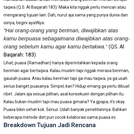
taqwa (Q.S. Al Baqarah:183). Maka kita nggak perlu mencari atau
mengarang tujuan lain. Dah, nurut aja sama yang punya dunia dan
isinya, begini ayatNya:
"Hai orang-orang yang beriman, diwajibkan atas
kamu berpuasa sebagaimana diwajibkan atas orang-
(QS.
Al
orang sebelum kamu agar kamu bertakwa."
Baqarah: 183
)
Lihat, puasa (Ramadhan) hanya diperintahkan kepada orang
beriman agar bertaqwa. Kalau muslim tapi nggak merasa beriman,
gausah puasa. Atau kalau beriman tapi ga mau taqwa, ya ga usah
serius banget puasanya. Simpel, kan? Hidup emang ga perlu dibuat
ribet. Jalani aja sesuai pilihan, asal konsekuen dengan pilihan itu.
Kalau bukan muslim tapi mau puasa gimana? Ya gpapa, it's okay.
Puasa bikin sehat kok. Serius. Udah banyak penelitiannya. Bahkan
beberapa metode diet pun cocok kolaborasi sama puasa ini.
Breakdown Tujuan Jadi Rencana