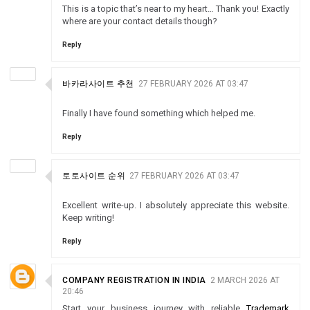
This is a topic that’s near to my heart… Thank you! Exactly
where are your contact details though?
Reply
바카라사이트 추천
27 FEBRUARY 2026 AT 03:47
Finally I have found something which helped me.
Reply
토토사이트 순위
27 FEBRUARY 2026 AT 03:47
Excellent write-up. I absolutely appreciate this website.
Keep writing!
Reply
COMPANY REGISTRATION IN INDIA
2 MARCH 2026 AT
20:46
Start your business journey with reliable
Trademark