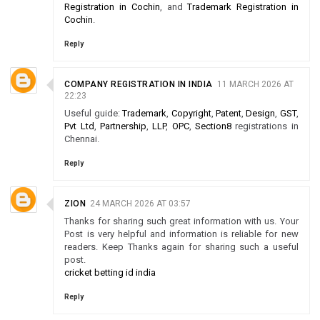
Registration in Cochin
, and
Trademark Registration in
Cochin
.
Reply
COMPANY REGISTRATION IN INDIA
11 MARCH 2026 AT
22:23
Useful guide:
Trademark
,
Copyright
,
Patent
,
Design
,
GST
,
Pvt Ltd
,
Partnership
,
LLP
,
OPC
,
Section8
registrations in
Chennai.
Reply
ZION
24 MARCH 2026 AT 03:57
Thanks for sharing such great information with us. Your
Post is very helpful and information is reliable for new
readers. Keep Thanks again for sharing such a useful
post.
cricket betting id india
Reply