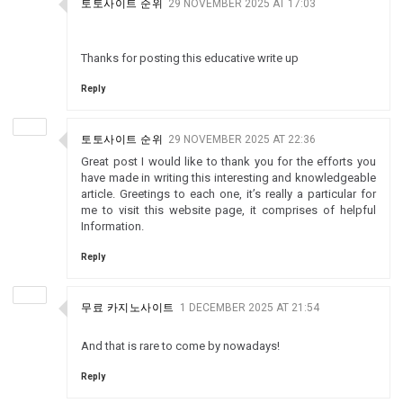
토토사이트 순위
29 NOVEMBER 2025 AT 17:03
Thanks for posting this educative write up
Reply
토토사이트 순위
29 NOVEMBER 2025 AT 22:36
Great post I would like to thank you for the efforts you
have made in writing this interesting and knowledgeable
article. Greetings to each one, it’s really a particular for
me to visit this website page, it comprises of helpful
Information.
Reply
무료 카지노사이트
1 DECEMBER 2025 AT 21:54
And that is rare to come by nowadays!
Reply