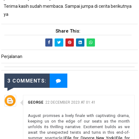
Terima kasih sudah membaca. Sampai jumpa di cerita berikutnya
ya
Share This:
Perjalanan
3 COMMENTS:
GEORGE
22 DECEMBER 2023 AT 01:41
August promises a lively finale with captivating drama,
keeping us on the edge of our seats as the month
unfolds its thrilling narrative. Excitement builds as we
await the unexpected twists and turns in this end-of-
summer spectacle.||
File for Divorce New York
||
File for