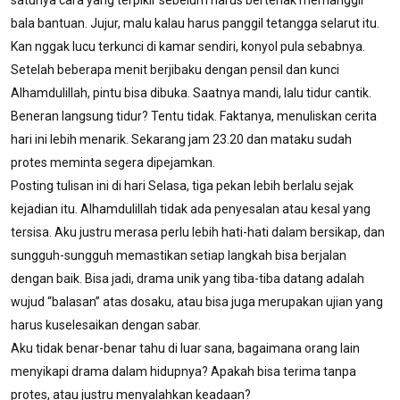
satunya cara yang terpikir sebelum harus berteriak memanggil
bala bantuan. Jujur, malu kalau harus panggil tetangga selarut itu.
Kan nggak lucu terkunci di kamar sendiri, konyol pula sebabnya.
Setelah beberapa menit berjibaku dengan pensil dan kunci
Alhamdulillah, pintu bisa dibuka. Saatnya mandi, lalu tidur cantik.
Beneran langsung tidur? Tentu tidak. Faktanya, menuliskan cerita
hari ini lebih menarik. Sekarang jam 23.20 dan mataku sudah
protes meminta segera dipejamkan.
Posting tulisan ini di hari Selasa, tiga pekan lebih berlalu sejak
kejadian itu. Alhamdulillah tidak ada penyesalan atau kesal yang
tersisa. Aku justru merasa perlu lebih hati-hati dalam bersikap, dan
sungguh-sungguh memastikan setiap langkah bisa berjalan
dengan baik. Bisa jadi, drama unik yang tiba-tiba datang adalah
wujud “balasan” atas dosaku, atau bisa juga merupakan ujian yang
harus kuselesaikan dengan sabar.
Aku tidak benar-benar tahu di luar sana, bagaimana orang lain
menyikapi drama dalam hidupnya? Apakah bisa terima tanpa
protes, atau justru menyalahkan keadaan?