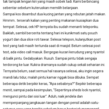
tak tampak lengan kiri yang masih sobek tadi. Kami berbincang
sebentar sebelum kuteruskan memilih belanjaan.
Sampai kos disambut dua kucing jantan yang rebutan jatah makan.
Hmmm.. terserah kalian yang penting makanan kusiapkan dua
tempat. Selesai, cek HP ternyata ibu sudah menanti teleponku.
Baiklah, sambil bercerita tentang hari ini kunikmati satu pouch
yogurt dan dua slice roti tawar. Selesai telepon, kulanjutkan post
test yang tadi masih tertunda saat di masjid. Belum selesai post
test, ada video call masuk. Bergegas kucari kerudung yang nyantol
di balik pintu. Gedabyakan. Rusuh. Sampai pintu tidak sengaja
terdorong ke luar. Kukira dramanya sudah cukup sekali seharian ini.
Ternyata belum, saat semua hal rasanya selesai, aku ingin segera
mandi lalu tidur, malah pintu kamar nggak bisa dibuka. Sempat
beberapa detik berpikir keras, “Apa sebabnya?” Bepikir beberapa
menit, sampai pada kesimpulan, “Sepertinya sheds lock nyantol,
mengunci pintu dari sisi luar”. Aduh, naik jendela dan
memperpanjang jangkauan tangan dengan pensil adalah satu-