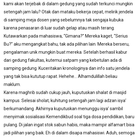
kami akan terjebak di dalam gedung yang sudah terkunci mungkin
setengah jam lalu? Otak dan mataku bekerja cepat, melirik jendela
di samping meja dosen yang sebelumnya tak sengaja kubuka
karena penasaran di luar sudah gelap atau masih terang.
Kutawarkan pada mahasiswa, “Gimana?” Mereka kaget, “Serius
Bu?” aku mengangkat bahu, tak ada pilihan lain. Mereka berseru,
pengalaman unik mungkin buat mereka. Setelah berhasil kabur
dari gedung fakultas, kutemui satpam yang kebetulan ada di
samping gedung. Kuceritakan kronologinya dan info satu jendela
yang tak bisa kututup rapat. Hehehe… Alhamdulillah beliau
maklum.
Karena maghrib sudah cukup jauh, kuputuskan shalat di masjid
kampus. Selesai sholat, kuhitung setengah jam lagi adzan isya’
berkumandang. Akhirnya kuputuskan menunggu isya’ sambil
menyimak sosialisasi Kemendikbud soal tiga dosa pendidikan, baru
pulang. Di jalan ingat stok sabun habis, maka mampir alfamart bisa
jadi pilihan yang baik. Eh di dalam disapa mahasiswi. Aduh, semoga