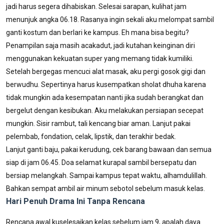
jadi harus segera dihabiskan. Selesai sarapan, kulihat jam
menunjuk angka 06.18. Rasanya ingin sekali aku melompat sambil
ganti kostum dan berlari ke kampus. Eh mana bisa begitu?
Penampilan saja masih acakadut, jadi kutahan keinginan diri
menggunakan kekuatan super yang memang tidak kumiliki.
Setelah bergegas mencuci alat masak, aku pergi gosok gigi dan
berwudhu. Sepertinya harus kusempatkan sholat dhuha karena
tidak mungkin ada kesempatan nanti jika sudah berangkat dan
bergelut dengan kesibukan. Aku melakukan persiapan secepat
mungkin. Sisir rambut, tali kencang biar aman. Lanjut pakai
pelembab, fondation, celak, lipstik, dan terakhir bedak.
Lanjut ganti baju, pakai kerudung, cek barang bawaan dan semua
siap di jam 06.45. Doa selamat kurapal sambil bersepatu dan
bersiap melangkah. Sampai kampus tepat waktu, alhamdulillah.
Bahkan sempat ambil air minum sebotol sebelum masuk kelas.
Hari Penuh Drama Ini Tanpa Rencana
Rencana awal kuselesaikan kelas sebelum jam 9, apalah daya