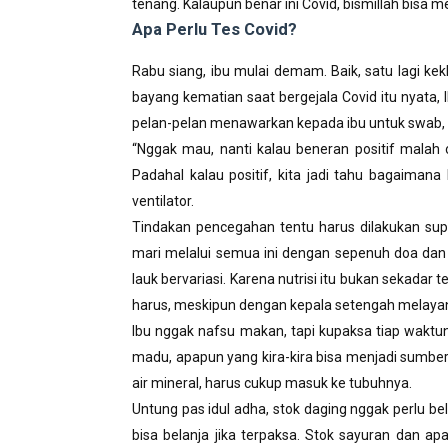
tenang. Kalaupun benar ini Covid, bismillah bisa 
Apa Perlu Tes Covid?
Rabu siang, ibu mulai demam. Baik, satu lagi ke
bayang kematian saat bergejala Covid itu nyata, 
pelan-pelan menawarkan kepada ibu untuk swab, t
“Nggak mau, nanti kalau beneran positif malah
Padahal kalau positif, kita jadi tahu bagaimana
ventilator.
Tindakan pencegahan tentu harus dilakukan supa
mari melalui semua ini dengan sepenuh doa dan
lauk bervariasi. Karena nutrisi itu bukan sekadar
harus, meskipun dengan kepala setengah melaya
Ibu nggak nafsu makan, tapi kupaksa tiap waktun
madu, apapun yang kira-kira bisa menjadi sumb
air mineral, harus cukup masuk ke tubuhnya.
Untung pas idul adha, stok daging nggak perlu bel
bisa belanja jika terpaksa. Stok sayuran dan ap