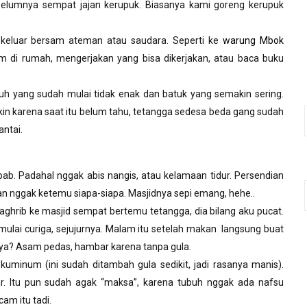
elumnya sempat jajan kerupuk. Biasanya kami goreng kerupuk
g keluar bersam ateman atau saudara. Seperti ke
warung Mbok
iam di rumah, mengerjakan yang bisa dikerjakan, atau baca buku
buh yang sudah mulai tidak enak dan batuk yang semakin sering.
kin karena saat itu belum tahu, tetangga sedesa beda gang sudah
antai.
ab. Padahal nggak abis nangis, atau kelamaan tidur. Persendian
dan nggak ketemu siapa-siapa. Masjidnya sepi emang, hehe..
aghrib ke masjid sempat bertemu tetangga, dia bilang aku pucat.
ulai curiga, sejujurnya. Malam itu setelah makan
langsung buat
a? Asam pedas, hambar karena tanpa gula.
 kuminum (ini sudah ditambah gula sedikit, jadi rasanya manis).
ar. Itu pun sudah agak “maksa”, karena tubuh nggak ada nafsu
m itu tadi.