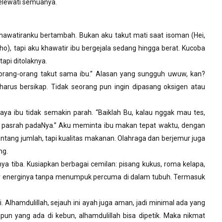
melewati semuanya.
khawatiranku bertambah. Bukan aku takut mati saat isoman (Hei,
lho), tapi aku khawatir ibu bergejala sedang hingga berat. Kucoba
api ditolaknya.
 orang-orang takut sama ibu.” Alasan yang sungguh uwuw, kan?
 harus bersikap. Tidak seorang pun ingin dipasang oksigen atau
ya ibu tidak semakin parah. “Baiklah Bu, kalau nggak mau tes,
 pasrah padaNya.” Aku meminta ibu makan tepat waktu, dengan
 tentang jumlah, tapi kualitas makanan. Olahraga dan berjemur juga
ng.
ya tiba. Kusiapkan berbagai cemilan: pisang kukus, roma kelapa,
er energinya tanpa menumpuk percuma di dalam tubuh. Termasuk
i. Alhamdulillah, sejauh ini ayah juga aman, jadi minimal ada yang
apun yang ada di kebun, alhamdulillah bisa dipetik. Maka nikmat