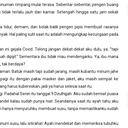
numan rimpang mulai terasa. Sebentar-sebentar, pengen buang
 tidak terlalu jauh dari kamar. Setengah hingga satu jam sekali
sa tidur, demam, dan bolak-balik pengen pipis membuat rasanya
nyak. Hal paling sulit saat itu adalah mengungkap kecurigaan pada
 ini gejala Covid. Tolong jangan dekat-dekat aku dulu, ya…”tapi
ah dipijit.” Sementara ibu tidak mau mendengarku. Ya, ibu mana
, tak berdaya?
aman. Batuk masih tapi sudah jarang, masih kubantu minum jahe
pagi itu dengan pakai masker dan jaket, aku masih sempat ke
ang harus kubereskan, jadi ya harus selesai saat itu.
i. Padahal Senin itu tanggal 9 Dzulhijjah. Aku sudah berniat puasa
bandel kalau sudah punya niat. Seandainya saat itu ayah tahu aku
 ayah hanya menyuruhku membuat susu, tanpa memastikanku sudah
minum susu, lalu istirahat. Ayah mendekat dan memeriksa tubuhku