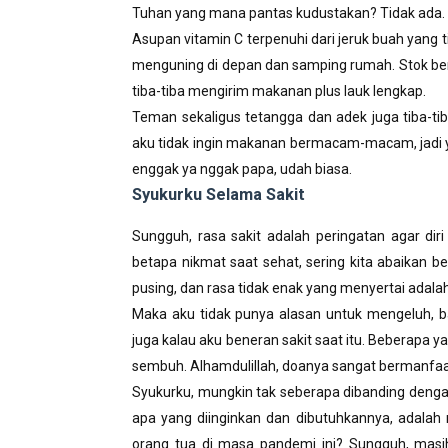
Tuhan yang mana pantas kudustakan? Tidak ada.
Asupan vitamin C terpenuhi dari jeruk buah yang 
menguning di depan dan samping rumah. Stok be
tiba-tiba mengirim makanan plus lauk lengkap.
Teman sekaligus tetangga dan adek juga tiba-ti
aku tidak ingin makanan bermacam-macam, jadi ya 
enggak ya nggak papa, udah biasa.
Syukurku Selama Sakit
Sungguh, rasa sakit adalah peringatan agar dir
betapa nikmat saat sehat, sering kita abaikan be
pusing, dan rasa tidak enak yang menyertai adal
Maka aku tidak punya alasan untuk mengeluh, b
juga kalau aku beneran sakit saat itu. Beberapa
sembuh. Alhamdulillah, doanya sangat bermanfa
Syukurku, mungkin tak seberapa dibanding denga
apa yang diinginkan dan dibutuhkannya, adalah
orang tua di masa pandemi ini? Sungguh, mas