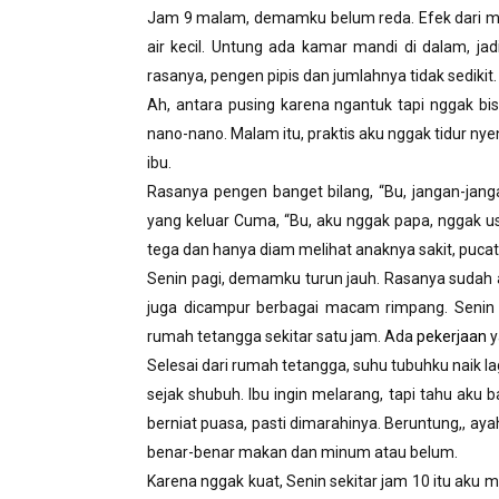
Jam 9 malam, demamku belum reda. Efek dari mi
air kecil. Untung ada kamar mandi di dalam, jadi
rasanya, pengen pipis dan jumlahnya tidak sedikit.
Ah, antara pusing karena ngantuk tapi nggak bi
nano-nano. Malam itu, praktis aku nggak tidur nye
ibu.
Rasanya pengen banget bilang, “Bu, jangan-jangan
yang keluar Cuma, “Bu, aku nggak papa, nggak us
tega dan hanya diam melihat anaknya sakit, pucat
Senin pagi, demamku turun jauh. Rasanya sudah 
juga dicampur berbagai macam rimpang. Senin 
rumah tetangga sekitar satu jam. Ada
pekerjaan
y
Selesai dari rumah tetangga, suhu tubuhku naik lag
sejak shubuh. Ibu ingin melarang, tapi tahu aku 
berniat puasa, pasti dimarahinya. Beruntung,,
benar-benar makan dan minum atau belum.
Karena nggak kuat, Senin sekitar jam 10 itu aku 