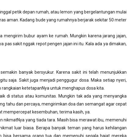
tinggal petik depan rumah, atau lemon yang bergelantungan mulai
ras aman. Kadang bude yang rumahnya berjarak sekitar 50 meter
ba mengirim bubur ayam ke rumah. Mungkin karena jarang jajan,
pas sakit nggak repot pengen jajan ini itu. Kala ada ya dimakan,
i semakin banyak bersyukur. Karena sakit ini telah menunjukkan
gitu saja. Sakit juga menjadi penggugur dosa. Maka setiap nyeri,
ah rangkaian ketetapanNya untuk menghapus dosa kita.
aik di status atau komunitas. Mungkin tak ada yang menyangka
 yang tahu dan percaya, mengirimkan doa dan semangat agar cepat
at mempercepat kesembuhan, terima kasih, ya.
n nikmatNya yang tiada tara. Masih bisa merawat ibu, memenuhi
 nikmat luar biasa. Berapa banyak teman yang harus kehilangan
ih bisa bersama orang tua dan memenuhi segala hajat mereka