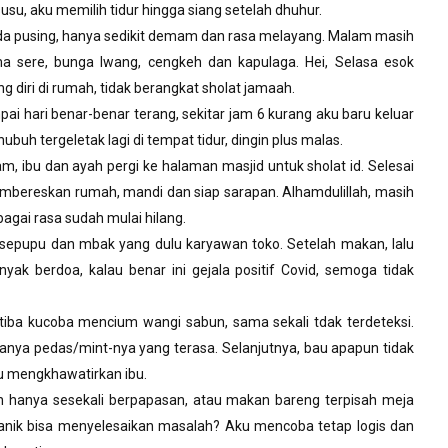
su, aku memilih tidur hingga siang setelah dhuhur.
k ada pusing, hanya sedikit demam dan rasa melayang. Malam masih
 sere, bunga lwang, cengkeh dan kapulaga. Hei, Selasa esok
g diri di rumah, tidak berangkat sholat jamaah.
ai hari benar-benar terang, sekitar jam 6 kurang aku baru keluar
buh tergeletak lagi di tempat tidur, dingin plus malas.
 ibu dan ayah pergi ke halaman masjid untuk sholat id. Selesai
embereskan rumah, mandi dan siap sarapan. Alhamdulillah, masih
agai rasa sudah mulai hilang.
sepupu dan mbak yang dulu karyawan toko. Setelah makan, lalu
ak berdoa, kalau benar ini gejala positif Covid, semoga tidak
tiba kucoba mencium wangi sabun, sama sekali tdak terdeteksi.
anya pedas/mint-nya yang terasa. Selanjutnya, bau apapun tidak
Aku mengkhawatirkan ibu.
yah hanya sesekali berpapasan, atau makan bareng terpisah meja
a panik bisa menyelesaikan masalah? Aku mencoba tetap logis dan