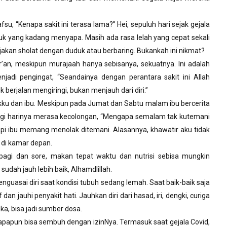
su, “Kenapa sakit ini terasa lama?” Hei, sepuluh hari sejak gejala
tuk yang kadang menyapa. Masih ada rasa lelah yang cepat sekali
rjakan sholat dengan duduk atau berbaring. Bukankah ini nikmat?
r’an, meskipun murajaah hanya sebisanya, sekuatnya. Ini adalah
njadi pengingat, “Seandainya dengan perantara sakit ini Allah
erjalan mengiringi, bukan menjauh dari diri.”
ku dan ibu. Meskipun pada Jumat dan Sabtu malam ibu bercerita
gi harinya merasa kecolongan, “Mengapa semalam tak kutemani
Tapi ibu memang menolak ditemani. Alasannya, khawatir aku tidak
r di kamar depan.
pagi dan sore, makan tepat waktu dan nutrisi sebisa mungkin
sudah jauh lebih baik, Alhamdlillah.
enguasai diri saat kondisi tubuh sedang lemah. Saat baik-baik saja
dan jauhi penyakit hati. Jauhkan diri dari hasad, iri, dengki, curiga
ka, bisa jadi sumber dosa.
 apapun bisa sembuh dengan izinNya. Termasuk saat gejala Covid,