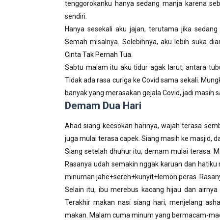
tenggorokanku hanya sedang manja karena seb
sendiri.
Hanya sesekali aku jajan, terutama jika sedan
Semah
misalnya. Selebihnya, aku lebih suka d
Cinta Tak Pernah Tua.
Sabtu malam itu aku tidur agak larut, antara tu
Tidak ada rasa curiga ke Covid sama sekali. Mung
banyak yang merasakan gejala Covid, jadi masih s
Demam Dua Hari
Ahad siang keesokan harinya, wajah terasa semb
juga mulai terasa capek. Siang masih ke masjid, 
Siang setelah dhuhur itu, demam mulai terasa. M
Rasanya udah semakin nggak karuan dan hatiku m
minuman jahe+sereh+kunyit+lemon peras. Rasany
Selain itu, ibu merebus kacang hijau dan airnya
Terakhir makan nasi siang hari, menjelang ash
makan. Malam cuma minum yang bermacam-maca