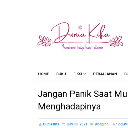
HOME
BUKU
FIKSI
PERJALANAN
B
Jangan Panik Saat Mun
Menghadapinya
Dunia Kifa
July 30, 2021
Blogging
,
1
COMM