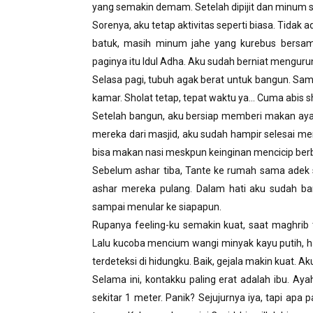
yang semakin demam. Setelah dipijit dan minum su
Sorenya, aku tetap aktivitas seperti biasa. Tida
batuk, masih minum jahe yang kurebus bersama
paginya itu Idul Adha. Aku sudah berniat mengurun
Selasa pagi, tubuh agak berat untuk bangun. Samp
kamar. Sholat tetap, tepat waktu ya… Cuma abis shu
Setelah bangun, aku bersiap memberi makan ayam,
mereka dari masjid, aku sudah hampir selesai m
bisa makan nasi meskpun keinginan mencicip berb
Sebelum ashar tiba, Tante ke rumah sama adek 
ashar mereka pulang. Dalam hati aku sudah bany
sampai menular ke siapapun.
Rupanya feeling-ku semakin kuat, saat maghrib 
Lalu kucoba mencium wangi minyak kayu putih, h
terdeteksi di hidungku. Baik, gejala makin kuat. 
Selama ini, kontakku paling erat adalah ibu. A
sekitar 1 meter. Panik? Sejujurnya iya, tapi ap