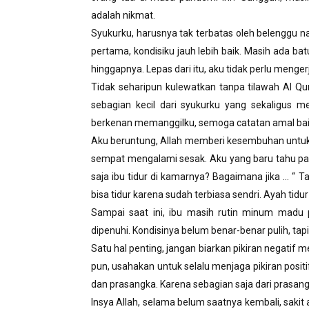
adalah nikmat.
Syukurku, harusnya tak terbatas oleh belenggu naf
pertama, kondisiku jauh lebih baik. Masih ada ba
hinggapnya. Lepas dari itu, aku tidak perlu menge
Tidak seharipun kulewatkan tanpa tilawah Al Qu
sebagian kecil dari syukurku yang sekaligus me
berkenan memanggilku, semoga catatan amal baik b
Aku beruntung, Allah memberi kesembuhan untuk
sempat mengalami sesak. Aku yang baru tahu pa
saja ibu tidur di kamarnya? Bagaimana jika … “ 
bisa tidur karena sudah terbiasa sendri. Ayah tidu
Sampai saat ini, ibu masih rutin minum madu 
dipenuhi. Kondisinya belum benar-benar pulih, tapi 
Satu hal penting, jangan biarkan pikiran negatif m
pun, usahakan untuk selalu menjaga pikiran positif 
dan prasangka. Karena sebagian saja dari prasang
Insya Allah, selama belum saatnya kembali, sakit